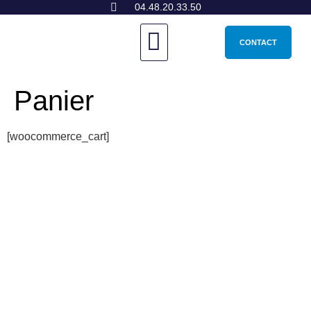
04.48.20.33.50
NOS PRODUITS
CONTACT
Panier
[woocommerce_cart]